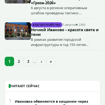
«Гроза-2026»
6 августа в регионе оперативным
штабом проведены тактико-
специальные учения по пресечению
террористического акта на объекте
7 августа
👁 2393
БЛАГОУСТРОЙСТВО
органов государственной власти.
Ночной Иваново – красота света и
«Гроза-2026».
тени
В рамках развития городской
инфраструктуры в год 155-летия
Иванова приступили городские власти
приступили к реализации масштабного
проекта подсветки исторических
1
2
3
…
›
»
зданий, достопримечательностей и
знаковых мест.
ЧИТАЮТ СЕЙЧАС
1
Ивановка обвиняется в хищении через