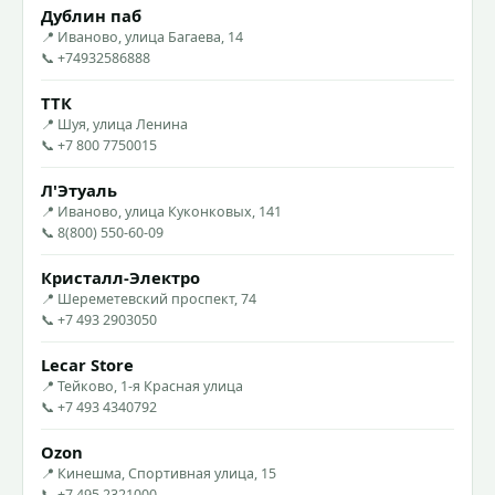
Дублин паб
📍 Иваново, улица Багаева, 14
📞 +74932586888
ТТК
📍 Шуя, улица Ленина
📞 +7 800 7750015
Л'Этуаль
📍 Иваново, улица Куконковых, 141
📞 8(800) 550-60-09
Кристалл-Электро
📍 Шереметевский проспект, 74
📞 +7 493 2903050
Lecar Store
📍 Тейково, 1-я Красная улица
📞 +7 493 4340792
Ozon
📍 Кинешма, Спортивная улица, 15
📞 +7 495 2321000