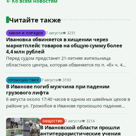
← Ко всем новостям
Читайте также
7 августа
👁 3231
ЗАКОН И ПОРЯДОК
Ивановка обвиняется в хищении через
маркетплейс товаров на общую сумму более
4,4 млн рублей
Перед судом предстанет 21-летняя жительница
областного центра, которая обвиняется по п. «б» ч. 4
ст.158 УК РФ (кража) - в хищении товаров на общую
сумму более 4,4 млн рублей через маркетплейс.
7 августа
👁 3193
ПРОИСШЕСТВИЯ
В Иванове погиб мужчина при падении
грузового лифта
6 августа около 17:40 часов в одном из швейных цехов в
районе ул. Громобоя в Иванове произошло падение
грузового лифта в районе 3-го этажа.
7 августа
👁 3214
ОБЩЕСТВО
В Ивановской области прошли
антитеррористические учения