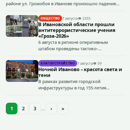
районе ул. Громобоя в Иванове произошло падение
грузового лифта в районе 3-го этажа.
7 августа
👁 2355
ОБЩЕСТВО
В Ивановской области прошли
антитеррористические учения
«Гроза-2026»
6 августа в регионе оперативным
штабом проведены тактико-
специальные учения по пресечению
террористического акта на объекте
7 августа
👁 59
БЛАГОУСТРОЙСТВО
органов государственной власти.
Ночной Иваново – красота света и
«Гроза-2026».
тени
В рамках развития городской
инфраструктуры в год 155-летия
Иванова приступили городские власти
приступили к реализации масштабного
проекта подсветки исторических
1
2
3
…
›
»
зданий, достопримечательностей и
знаковых мест.