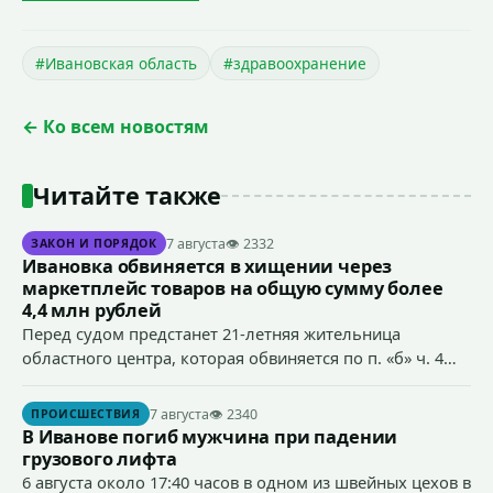
#Ивановская область
#здравоохранение
← Ко всем новостям
Читайте также
7 августа
👁 2332
ЗАКОН И ПОРЯДОК
Ивановка обвиняется в хищении через
маркетплейс товаров на общую сумму более
4,4 млн рублей
Перед судом предстанет 21-летняя жительница
областного центра, которая обвиняется по п. «б» ч. 4
ст.158 УК РФ (кража) - в хищении товаров на общую
сумму более 4,4 млн рублей через маркетплейс.
7 августа
👁 2340
ПРОИСШЕСТВИЯ
В Иванове погиб мужчина при падении
грузового лифта
6 августа около 17:40 часов в одном из швейных цехов в