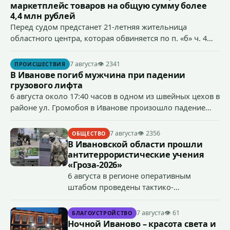
маркетплейс товаров на общую сумму более
4,4 млн рублей
Перед судом предстанет 21-летняя жительница
областного центра, которая обвиняется по п. «б» ч. 4
ст.158 УК РФ (кража) - в хищении товаров на общую
сумму более 4,4 млн рублей через маркетплейс.
7 августа
👁 2341
ПРОИСШЕСТВИЯ
В Иванове погиб мужчина при падении
грузового лифта
6 августа около 17:40 часов в одном из швейных цехов в
районе ул. Громобоя в Иванове произошло падение
грузового лифта в районе 3-го этажа.
7 августа
👁 2356
ОБЩЕСТВО
В Ивановской области прошли
антитеррористические учения
«Гроза-2026»
6 августа в регионе оперативным
штабом проведены тактико-
специальные учения по пресечению
террористического акта на объекте
7 августа
👁 61
БЛАГОУСТРОЙСТВО
органов государственной власти.
Ночной Иваново – красота света и