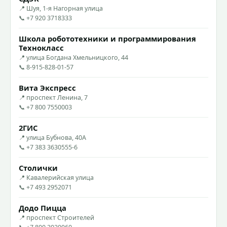
📍 Шуя, 1-я Нагорная улица
📞 +7 920 3718333
Школа робототехники и программирования
Технокласс
📍 улица Богдана Хмельницкого, 44
📞 8-915-828-01-57
Вита Экспресс
📍 проспект Ленина, 7
📞 +7 800 7550003
2ГИС
📍 улица Бубнова, 40А
📞 +7 383 3630555-6
Столички
📍 Кавалерийская улица
📞 +7 493 2952071
Додо Пицца
📍 проспект Строителей