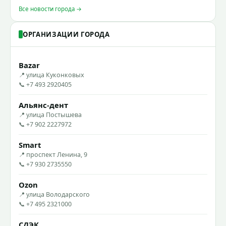
Все новости города →
ОРГАНИЗАЦИИ ГОРОДА
Bazar
📍 улица Куконковых
📞 +7 493 2920405
Альянс-дент
📍 улица Постышева
📞 +7 902 2227972
Smart
📍 проспект Ленина, 9
📞 +7 930 2735550
Ozon
📍 улица Володарского
📞 +7 495 2321000
СДЭК