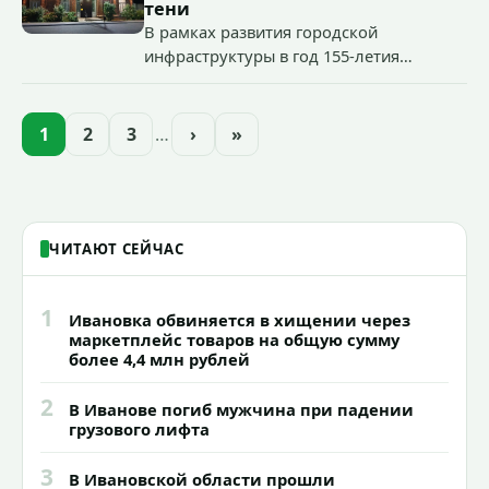
«Гроза-2026».
тени
В рамках развития городской
инфраструктуры в год 155-летия
Иванова приступили городские власти
приступили к реализации масштабного
проекта подсветки исторических
1
2
3
…
›
»
зданий, достопримечательностей и
знаковых мест.
ЧИТАЮТ СЕЙЧАС
1
Ивановка обвиняется в хищении через
маркетплейс товаров на общую сумму
более 4,4 млн рублей
2
В Иванове погиб мужчина при падении
грузового лифта
3
В Ивановской области прошли