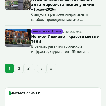
антитеррористические учения
«Гроза-2026»
6 августа в регионе оперативным
штабом проведены тактико-
специальные учения по пресечению
террористического акта на объекте
7 августа
👁 57
БЛАГОУСТРОЙСТВО
органов государственной власти.
Ночной Иваново – красота света и
«Гроза-2026».
тени
В рамках развития городской
инфраструктуры в год 155-летия
Иванова приступили городские власти
приступили к реализации масштабного
проекта подсветки исторических
1
2
3
…
›
»
зданий, достопримечательностей и
знаковых мест.
ЧИТАЮТ СЕЙЧАС