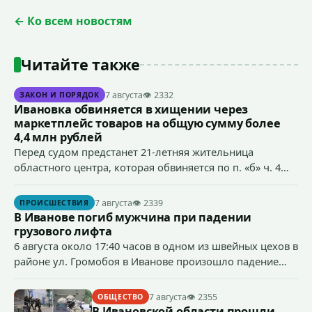
← Ко всем новостям
Читайте также
7 августа
👁 2332
ЗАКОН И ПОРЯДОК
Ивановка обвиняется в хищении через
маркетплейс товаров на общую сумму более
4,4 млн рублей
Перед судом предстанет 21-летняя жительница
областного центра, которая обвиняется по п. «б» ч. 4
ст.158 УК РФ (кража) - в хищении товаров на общую
сумму более 4,4 млн рублей через маркетплейс.
7 августа
👁 2339
ПРОИСШЕСТВИЯ
В Иванове погиб мужчина при падении
грузового лифта
6 августа около 17:40 часов в одном из швейных цехов в
районе ул. Громобоя в Иванове произошло падение
грузового лифта в районе 3-го этажа.
7 августа
👁 2355
ОБЩЕСТВО
В Ивановской области прошли