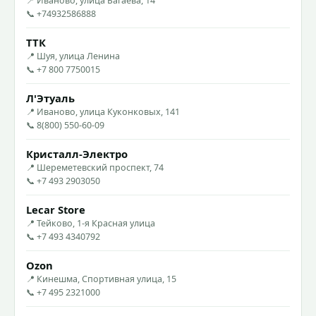
📍 Иваново, улица Багаева, 14
📞 +74932586888
ТТК
📍 Шуя, улица Ленина
📞 +7 800 7750015
Л'Этуаль
📍 Иваново, улица Куконковых, 141
📞 8(800) 550-60-09
Кристалл-Электро
📍 Шереметевский проспект, 74
📞 +7 493 2903050
Lecar Store
📍 Тейково, 1-я Красная улица
📞 +7 493 4340792
Ozon
📍 Кинешма, Спортивная улица, 15
📞 +7 495 2321000