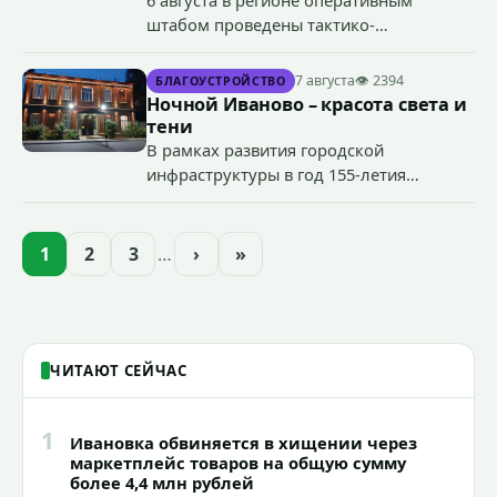
штабом проведены тактико-
специальные учения по пресечению
террористического акта на объекте
7 августа
👁 2394
БЛАГОУСТРОЙСТВО
органов государственной власти.
Ночной Иваново – красота света и
«Гроза-2026».
тени
В рамках развития городской
инфраструктуры в год 155-летия
Иванова приступили городские власти
приступили к реализации масштабного
проекта подсветки исторических
1
2
3
…
›
»
зданий, достопримечательностей и
знаковых мест.
ЧИТАЮТ СЕЙЧАС
1
Ивановка обвиняется в хищении через
маркетплейс товаров на общую сумму
более 4,4 млн рублей