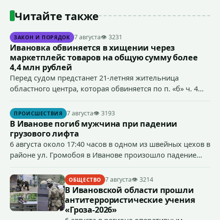
Читайте также
7 августа
👁 3231
ЗАКОН И ПОРЯДОК
Ивановка обвиняется в хищении через
маркетплейс товаров на общую сумму более
4,4 млн рублей
Перед судом предстанет 21-летняя жительница
областного центра, которая обвиняется по п. «б» ч. 4
ст.158 УК РФ (кража) - в хищении товаров на общую
сумму более 4,4 млн рублей через маркетплейс.
7 августа
👁 3193
ПРОИСШЕСТВИЯ
В Иванове погиб мужчина при падении
грузового лифта
6 августа около 17:40 часов в одном из швейных цехов в
районе ул. Громобоя в Иванове произошло падение
грузового лифта в районе 3-го этажа.
7 августа
👁 3214
ОБЩЕСТВО
В Ивановской области прошли
антитеррористические учения
«Гроза-2026»
6 августа в регионе оперативным