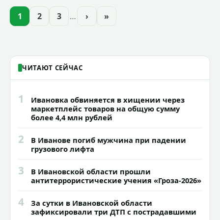
приступили к реализации масштабного
проекта подсветки исторических
1
2
3
…
›
»
зданий, достопримечательностей и
знаковых мест.
ЧИТАЮТ СЕЙЧАС
1
Ивановка обвиняется в хищении через
маркетплейс товаров на общую сумму
более 4,4 млн рублей
2
В Иванове погиб мужчина при падении
грузового лифта
3
В Ивановской области прошли
антитеррористические учения «Гроза-2026»
4
За сутки в Ивановской области
зафиксировали три ДТП с пострадавшими