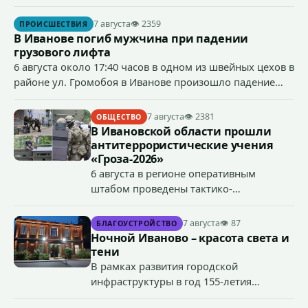
ст.158 УК РФ (кража) - в хищении товаров на общую
сумму более 4,4 млн рублей через маркетплейс.
7 августа
👁 2359
ПРОИСШЕСТВИЯ
В Иванове погиб мужчина при падении
грузового лифта
6 августа около 17:40 часов в одном из швейных цехов в
районе ул. Громобоя в Иванове произошло падение
грузового лифта в районе 3-го этажа.
7 августа
👁 2381
ОБЩЕСТВО
В Ивановской области прошли
антитеррористические учения
«Гроза-2026»
6 августа в регионе оперативным
штабом проведены тактико-
специальные учения по пресечению
террористического акта на объекте
7 августа
👁 87
БЛАГОУСТРОЙСТВО
органов государственной власти.
Ночной Иваново – красота света и
«Гроза-2026».
тени
В рамках развития городской
инфраструктуры в год 155-летия
Иванова приступили городские власти