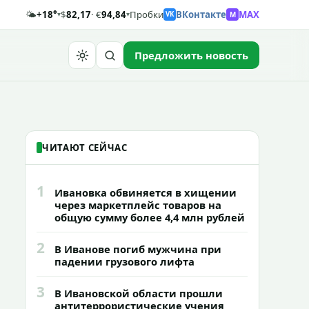
🌤️
+18°
$
82,17
· €
94,84
Пробки
ВКонтакте
MAX
M
▾
▾
VK
Предложить новость
Найти
ЧИТАЮТ СЕЙЧАС
1
Ивановка обвиняется в хищении
через маркетплейс товаров на
общую сумму более 4,4 млн рублей
2
В Иванове погиб мужчина при
падении грузового лифта
3
В Ивановской области прошли
антитеррористические учения