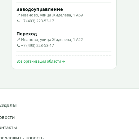
Заводоуправление
📍 Иваново, улица Жиделева, 1 А69
📞 +7 (493) 223-53-17
Переход
📍 Иваново, улица Жиделева, 1 А22
📞 +7 (493) 223-53-17
Все организации области →
АЗДЕЛЫ
овости
онтакты
редложить новость