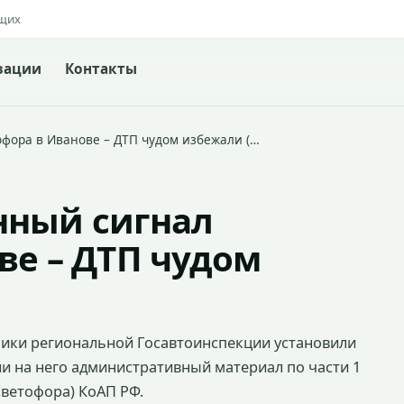
ящих
зации
Контакты
фора в Иванове – ДТП чудом избежали (…
нный сигнал
ве – ДТП чудом
дники региональной Госавтоинспекции установили
и на него административный материал по части 1
светофора) КоАП РФ.