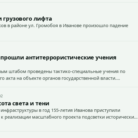
 грузового лифта
ехов в районе ул. Громобоя в Иванове произошло падение
 прошли антитеррористические учения
вным штабом проведены тактико-специальные учения по
о акта на объекте органов государственной власти.
02
ота света и тени
 инфраструктуры в год 155-летия Иванова приступили
 к реализации масштабного проекта подсветки исторических
тей и знаковых мест.