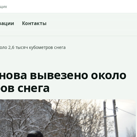
ящих
зации
Контакты
оло 2,6 тысяч кубометров снега
анова вывезено около
ов снега