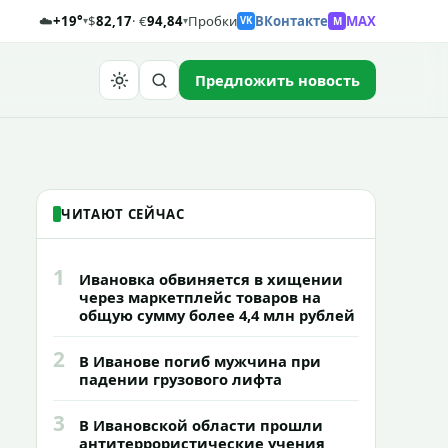
☁️
+19°
$
82,17
· €
94,84
Пробки
ВКонтакте
MAX
M
▾
▾
VK
Предложить новость
Найти
ЧИТАЮТ СЕЙЧАС
1
Ивановка обвиняется в хищении
через маркетплейс товаров на
общую сумму более 4,4 млн рублей
2
В Иванове погиб мужчина при
падении грузового лифта
3
В Ивановской области прошли
антитеррористические учения