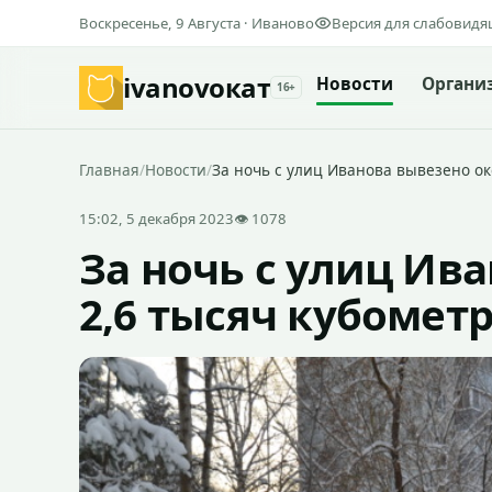
Воскресенье, 9 Августа · Иваново
Версия для слабовид
ivanovo
кат
Новости
Органи
16+
Главная
/
Новости
/
За ночь с улиц Иванова вывезено ок
15:02, 5 декабря 2023
👁 1078
За ночь с улиц Ив
2,6 тысяч кубометр