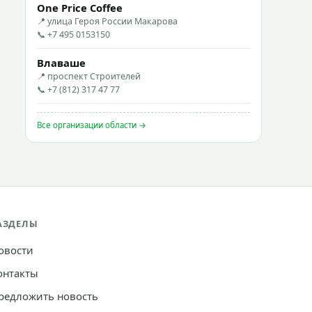
One Price Coffee
📍 улица Героя России Макарова
📞 +7 495 0153150
Влаваше
📍 проспект Строителей
📞 +7 (812) 317 47 77
Все организации области →
АЗДЕЛЫ
овости
онтакты
редложить новость