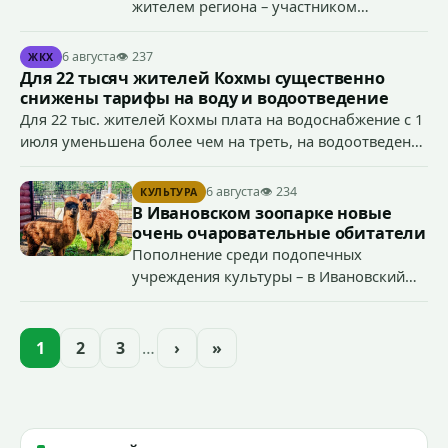
жителем региона – участником
специальной военной операции
Антоном Тумановым.
6 августа
👁 237
ЖКХ
Для 22 тысяч жителей Кохмы существенно
снижены тарифы на воду и водоотведение
Для 22 тыс. жителей Кохмы плата на водоснабжение с 1
июля уменьшена более чем на треть, на водоотведение
- более чем на 40%, что стало возможным благодаря
началу работы в городе областного предприятия
6 августа
👁 234
КУЛЬТУРА
«Водоканал.
В Ивановском зоопарке новые
очень очаровательные обитатели
Пополнение среди подопечных
учреждения культуры – в Ивановский
зоопарк приехали еще две альпаки из
Ленинградской и Новгородской
областей (самцу - 6 месяцев, самочке —
1
2
3
…
›
»
годик).