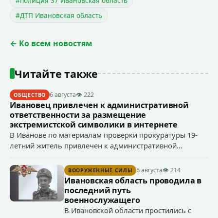
#полиция 37 Ивановская область
#ДТП Ивановская область
← Ко всем новостям
Читайте также
6 августа
👁 222
ОБЩЕСТВО
Ивановец привлечен к административной
ответственности за размещение
экстремистской символики в интернете
В Иванове по материалам проверки прокуратуры 19-
летний житель привлечен к административной
ответственности по ч. 1 ст. 20.3 КоАП РФ (публичное
демонстрирование символики экстремистской
6 августа
👁 214
ВООРУЖЕННЫЕ СИЛЫ
организации, если эти действия не содержат признаков
Ивановская область проводила в
уголовно наказуемого деяния) за размещение
последний путь
экстремистской символики в сети Интернет.
военнослужащего
В Ивановской области простились с