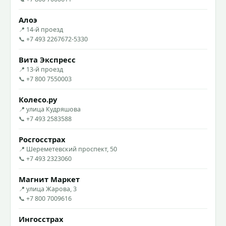
Алоэ
📍 14-й проезд
📞 +7 493 2267672-5330
Вита Экспресс
📍 13-й проезд
📞 +7 800 7550003
Колесо.ру
📍 улица Кудряшова
📞 +7 493 2583588
Росгосстрах
📍 Шереметевский проспект, 50
📞 +7 493 2323060
Магнит Маркет
📍 улица Жарова, 3
📞 +7 800 7009616
Ингосстрах