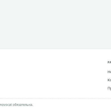
Р
Н
К
П
novocat обязательна.