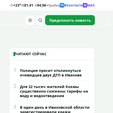
⛅
+23°
$
81,41
· €
94,06
Пробки
ВКонтакте
MAX
M
▾
▾
VK
Предложить новость
Найти
ЧИТАЮТ СЕЙЧАС
1
Полиция просит откликнуться
очевидцев двух ДТП в Иванове
2
Для 22 тысяч жителей Кохмы
существенно снижены тарифы на
воду и водоотведение
3
В один день в Ивановской области
зарегистрировали кражи