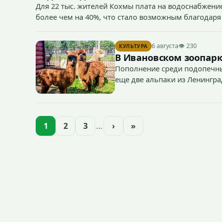
Для 22 тыс. жителей Кохмы плата на водоснабжение
более чем на 40%, что стало возможным благодаря
«Водоканал.
6 августа
👁 230
КУЛЬТУРА
В Ивановском зоопарк
Пополнение среди подопечны
еще две альпаки из Ленингра
— годик).
1
2
3
…
›
»