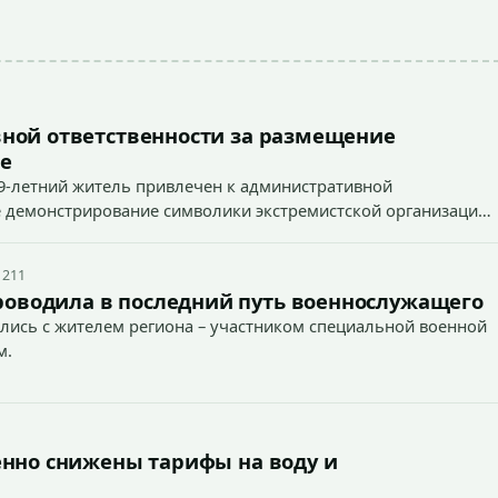
ной ответственности за размещение
е
9-летний житель привлечен к административной
ное демонстрирование символики экстремистской организации,
 наказуемого деяния) за размещение экстремистской
 211
роводила в последний путь военнослужащего
лись с жителем региона – участником специальной военной
м.
енно снижены тарифы на воду и