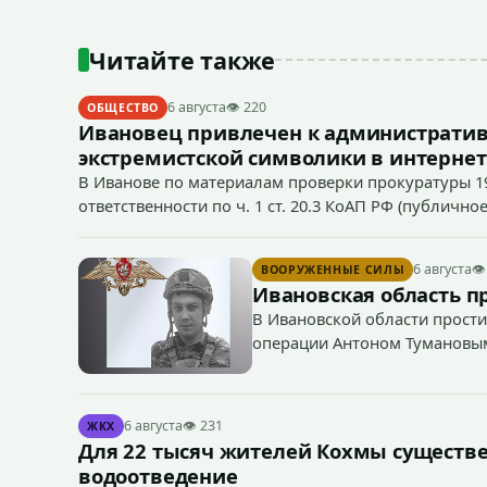
Читайте также
6 августа
👁 220
ОБЩЕСТВО
Ивановец привлечен к административ
экстремистской символики в интернет
В Иванове по материалам проверки прокуратуры 1
ответственности по ч. 1 ст. 20.3 КоАП РФ (публич
если эти действия не содержат признаков уголовно
символики в сети Интернет.
6 августа
👁
ВООРУЖЕННЫЕ СИЛЫ
Ивановская область п
В Ивановской области прости
операции Антоном Тумановы
6 августа
👁 231
ЖКХ
Для 22 тысяч жителей Кохмы существ
водоотведение