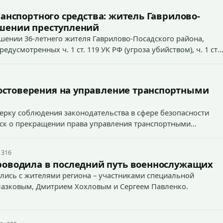
ранспортного средства: житель Гаврилово-
ршении преступлений
ошении 36-летнего жителя Гаврилово-Посадского района,
усмотренных ч. 1 ст. 119 УК РФ (угроза убийством), ч. 1 ст.
ст. 213 УК РФ (хулиганство).
остоверения на управление транспортными
ерку соблюдения законодательства в сфере безопасности
иск о прекращении права управления транспортными
 316
роводила в последний путь военнослужащих
лись с жителями региона – участниками специальной
лазковым, Дмитрием Хохловым и Сергеем Павленко.