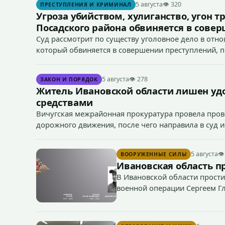
5 августа
👁 320
ПРЕСТУПЛЕНИЯ И КРИМИНАЛ
Угроза убийством, хулиганство, угон т
Посадского района обвиняется в сове
Суд рассмотрит по существу уголовное дело в отн
который обвиняется в совершении преступлений, пред
166 УК РФ (угон транспортного средства), п. «а» ч. 1 
5 августа
👁 278
ЗАКОН И ПОРЯДОК
Житель Ивановской области лишен уд
средствами
Вичугская межрайонная прокуратура провела пров
дорожного движения, после чего направила в суд 
средствами 38-летним водителем.
5 августа
👁
ВООРУЖЕННЫЕ СИЛЫ
Ивановская область п
В Ивановской области прости
военной операции Сергеем Г