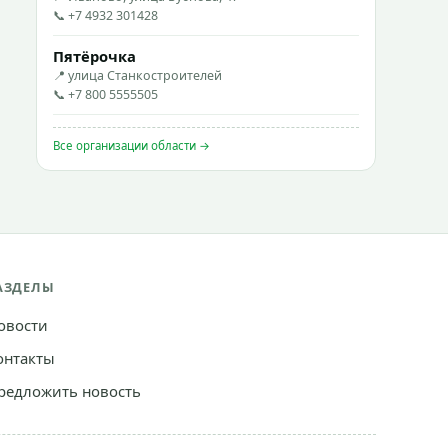
📞 +7 4932 301428
Пятёрочка
📍 улица Станкостроителей
📞 +7 800 5555505
Все организации области →
АЗДЕЛЫ
овости
онтакты
редложить новость