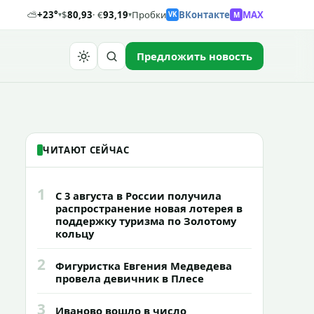
⛅
+23°
$
80,93
· €
93,19
Пробки
ВКонтакте
MAX
M
▾
▾
VK
Предложить новость
Найти
ЧИТАЮТ СЕЙЧАС
1
С 3 августа в России получила
распространение новая лотерея в
поддержку туризма по Золотому
кольцу
2
Фигуристка Евгения Медведева
провела девичник в Плесе
3
Иваново вошло в число