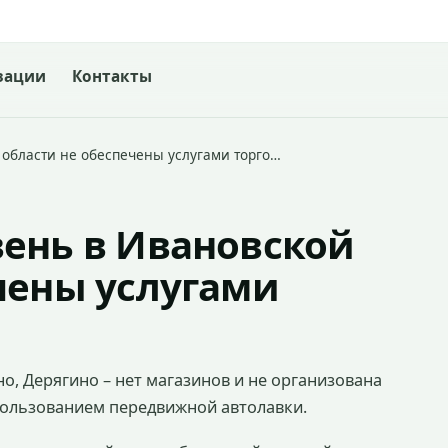
зации
Контакты
 области не обеспечены услугами торго…
вень в Ивановской
чены услугами
о, Дерягино – нет магазинов и не организована
пользованием передвижной автолавки.