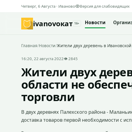
Четверг, 6 Августа · Иваново
Версия для слабовидящих
ivanovo
кат
Новости
Органи
16+
Главная
/
Новости
/
Жители двух деревень в Ивановской
16:20, 22 августа 2022
👁 2845
Жители двух дере
области не обеспе
торговли
В двух деревнях Палехского района - Маланьин
доставка товаров первой необходимости с ис