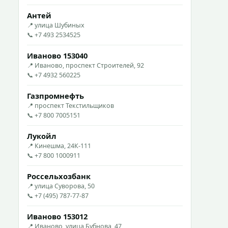
Антей
📍 улица Шубиных
📞 +7 493 2534525
Иваново 153040
📍 Иваново, проспект Строителей, 92
📞 +7 4932 560225
Газпромнефть
📍 проспект Текстильщиков
📞 +7 800 7005151
Лукойл
📍 Кинешма, 24К-111
📞 +7 800 1000911
Россельхозбанк
📍 улица Суворова, 50
📞 +7 (495) 787-77-87
Иваново 153012
📍 Иваново, улица Бубнова, 47