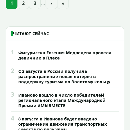
образовательного учреждения.
1
2
3
…
›
»
ЧИТАЮТ СЕЙЧАС
1
Фигуристка Евгения Медведева провела
девичник в Плесе
2
С 3 августа в России получила
распространение новая лотерея в
поддержку туризма по Золотому кольцу
3
Иваново вошло в число победителей
регионального этапа Международной
Премии #МЫВМЕСТЕ
4
8 августа в Иванове будет введено
ограничение движения транспортных
средств по ряду улиц