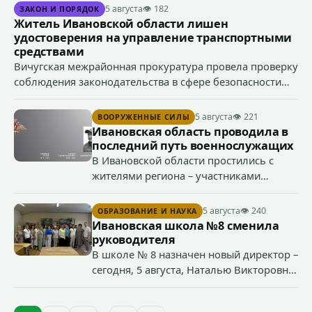
преступлений, предусмотренных ч. 1 ст. 119 УК РФ
5 августа
👁 182
ЗАКОН И ПОРЯДОК
(угроза убийством), ч. 1 ст. 166 УК РФ (угон
Житель Ивановской области лишен
транспортного средства), п. «а» ч. 1 ст. 213 УК РФ
удостоверения на управление транспортными
(хулиганство).
средствами
Вичугская межрайонная прокуратура провела проверку
соблюдения законодательства в сфере безопасности
дорожного движения, после чего направила в суд иск о
прекращении права управления транспортными
5 августа
👁 221
ВООРУЖЕННЫЕ СИЛЫ
средствами 38-летним водителем.
Ивановская область проводила в
последний путь военнослужащих
В Ивановской области простились с
жителями региона – участниками
специальной военной операции
Сергеем Глазковым, Дмитрием
5 августа
👁 240
ОБРАЗОВАНИЕ И НАУКА
Хохловым и Сергеем Павленко.
Ивановская школа №8 сменила
руководителя
В школе № 8 назначен новый директор –
сегодня, 5 августа, Наталью Викторовну
Климину официально представили
педагогическому коллективу