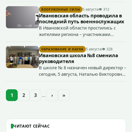
дорожного движения, после чего направила в суд иск о
прекращении права управления транспортными
5 августа
👁 312
ВООРУЖЕННЫЕ СИЛЫ
средствами 38-летним водителем.
Ивановская область проводила в
последний путь военнослужащих
В Ивановской области простились с
жителями региона – участниками
специальной военной операции
Сергеем Глазковым, Дмитрием
5 августа
👁 328
ОБРАЗОВАНИЕ И НАУКА
Хохловым и Сергеем Павленко.
Ивановская школа №8 сменила
руководителя
В школе № 8 назначен новый директор –
сегодня, 5 августа, Наталью Викторовну
Климину официально представили
педагогическому коллективу
образовательного учреждения.
1
2
3
…
›
»
ЧИТАЮТ СЕЙЧАС