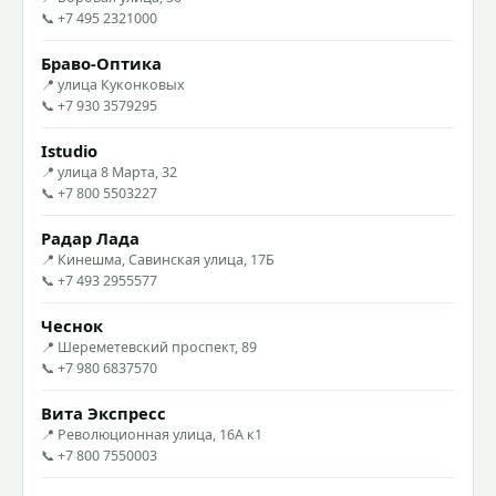
📞 +7 495 2321000
Браво-Оптика
📍 улица Куконковых
📞 +7 930 3579295
Istudio
📍 улица 8 Марта, 32
📞 +7 800 5503227
Радар Лада
📍 Кинешма, Савинская улица, 17Б
📞 +7 493 2955577
Чеснок
📍 Шереметевский проспект, 89
📞 +7 980 6837570
Вита Экспресс
📍 Революционная улица, 16А к1
📞 +7 800 7550003