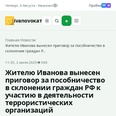
Четверг, 6 Августа · Иваново
Пробки
M
VK
ivanovo
кат
Найти
Главная
/
Новости
/
Жителю Иванова вынесен приговор за пособничество в
склонении граждан Р…
11:35, 2 июля 2025
👁 569
Жителю Иванова вынесен
приговор за пособничество
в склонении граждан РФ к
участию в деятельности
террористических
организаций