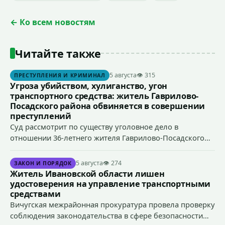
← Ко всем новостям
Читайте также
5 августа
👁 315
ПРЕСТУПЛЕНИЯ И КРИМИНАЛ
Угроза убийством, хулиганство, угон
транспортного средства: житель Гаврилово-
Посадского района обвиняется в совершении
преступлений
Суд рассмотрит по существу уголовное дело в
отношении 36-летнего жителя Гаврилово-Посадского
района, который обвиняется в совершении
преступлений, предусмотренных ч. 1 ст. 119 УК РФ
5 августа
👁 274
ЗАКОН И ПОРЯДОК
(угроза убийством), ч. 1 ст. 166 УК РФ (угон
Житель Ивановской области лишен
транспортного средства), п. «а» ч. 1 ст. 213 УК РФ
удостоверения на управление транспортными
(хулиганство).
средствами
Вичугская межрайонная прокуратура провела проверку
соблюдения законодательства в сфере безопасности