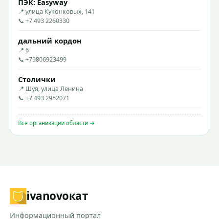
ПЭК: Easyway
📍 улица Куконковых, 141
📞 +7 493 2260330
дальний кордон
📍 6
📞 +79806923499
Столички
📍 Шуя, улица Ленина
📞 +7 493 2952071
Все организации области →
ivanovo
кат
Информационный портал