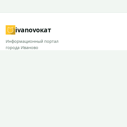
ivanovo
кат
Информационный портал
города Иваново
РАЗДЕЛЫ
Новости
Контакты
Предложить новость
При использовании материалов сайта прямая ссылка на
Ivanovocat обязательна.
Согласие на обработку персональных данных.