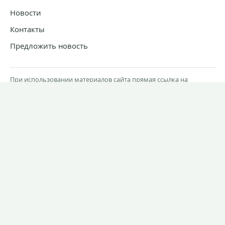
Новости
Контакты
Предложить новость
При использовании материалов сайта прямая ссылка на
Ivanovocat обязательна.
Согласие на обработку персональных данных.
Политика обработки персональных данных.
СМИ "Ivanovocat"
Зарегистрировано Роскомнадзором
ЭЛ № ФС 77-81284 от 30.06.2021
Учредитель – ООО "ИТБ"
Главный редактор – Переверзев В.Е.
Почта:
sales@ivanovocat.ru
© 2021–2026 Ivanovocat.ru - Иформационный портал города
Иваново · 16+
Создание сайта —
Uberweb.ru