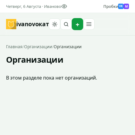
Четверг, 6 Августа · Иваново
Пробки
M
VK
ivanovo
кат
Найти
Главная
/
Организации
/
Организации
Организации
В этом разделе пока нет организаций.