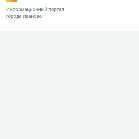
Информационный портал
города Иваново
РАЗДЕЛЫ
Новости
Контакты
Предложить новость
При использовании материалов сайта прямая ссылка на
Ivanovocat обязательна.
Согласие на обработку персональных данных.
Политика обработки персональных данных.
СМИ "Ivanovocat"
Зарегистрировано Роскомнадзором
ЭЛ № ФС 77-81284 от 30.06.2021
Учредитель – ООО "ИТБ"