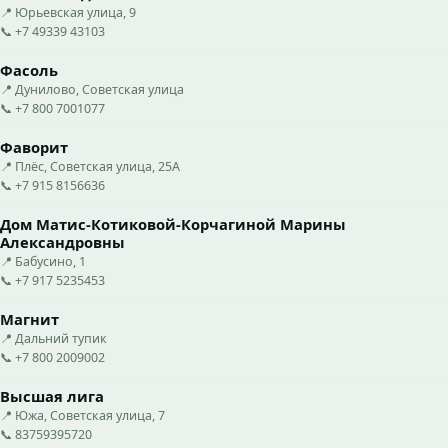
📍 Юрьевская улица, 9
📞 +7 49339 43103
Фасоль
📍 Дунилово, Советская улица
📞 +7 800 7001077
Фаворит
📍 Плёс, Советская улица, 25А
📞 +7 915 8156636
Дом Матис-Котиковой-Корчагиной Марины
Александровны
📍 Бабусино, 1
📞 +7 917 5235453
Магнит
📍 Дальний тупик
📞 +7 800 2009002
Высшая лига
📍 Южа, Советская улица, 7
📞 83759395720