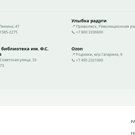
Улыбка радуги
Ленина, 47
📍 Приволжск, Революционная ули
51585-2275
📞 +7 800 3336600
 библиотека им. Ф.С.
Ozon
а
📍 Родники, м/р Гагарина, 9
Советская улица, 33
📞 +7 495 2321000
73
Р
Н