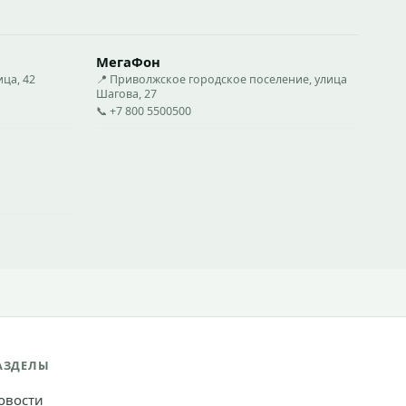
МегаФон
ца, 42
📍 Приволжское городское поселение, улица
Шагова, 27
📞 +7 800 5500500
АЗДЕЛЫ
овости