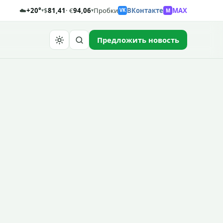
☁️
+20°
$
81,41
· €
94,06
Пробки
ВКонтакте
MAX
M
▾
▾
VK
Предложить новость
Найти