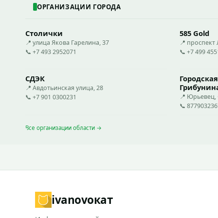
ОРГАНИЗАЦИИ ГОРОДА
Столички
585 Gold
📍 улица Якова Гарелина, 37
📍 проспект 
📞 +7 493 2952071
📞 +7 499 45
СДЭК
Городская
Грибунин
📍 Авдотьинская улица, 28
📍 Юрьевец, 
📞 +7 901 0300231
📞 877903236
Все организации области →
ivanovo
кат