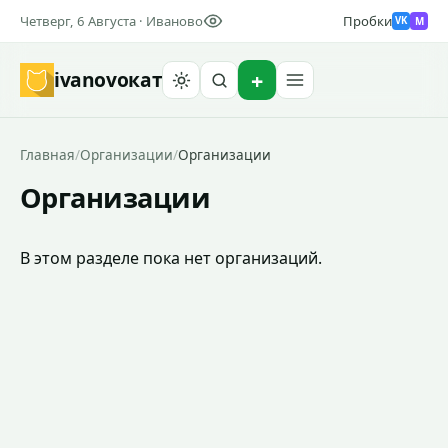
Четверг, 6 Августа · Иваново
Пробки
M
VK
ivanovo
кат
Найти
Главная
/
Организации
/
Организации
Организации
В этом разделе пока нет организаций.