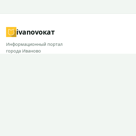
ivanovo
кат
Информационный портал
города Иваново
РАЗДЕЛЫ
Новости
Контакты
Предложить новость
При использовании материалов сайта прямая ссылка на
Ivanovocat обязательна.
Согласие на обработку персональных данных.