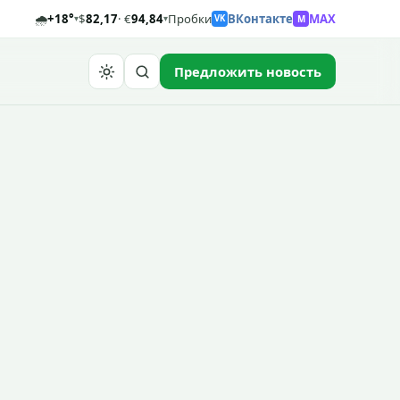
🌧️
+18°
$
82,17
· €
94,84
Пробки
ВКонтакте
MAX
M
▾
▾
VK
Предложить новость
Найти