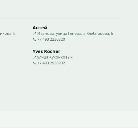
Антей
икова, 6
📍 Иваново, улица Генерала Хлебникова, 6
📞 +7 493 2230320
Yves Rocher
📍 улица Куконковых
📞 +7 493 2938902