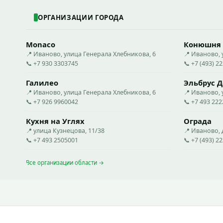
ОРГАНИЗАЦИИ ГОРОДА
Monaco
Конюшня
📍 Иваново, улица Генерала Хлебникова, 6
📍 Иваново, 
📞 +7 930 3303745
📞 +7 (493) 2
Галилео
Эльбрус Д
📍 Иваново, улица Генерала Хлебникова, 6
📍 Иваново, 
📞 +7 926 9960042
📞 +7 493 22
Кухня на Углях
Ограда
📍 улица Кузнецова, 11/38
📍 Иваново, 
📞 +7 493 2505001
📞 +7 (493) 2
Все организации области →