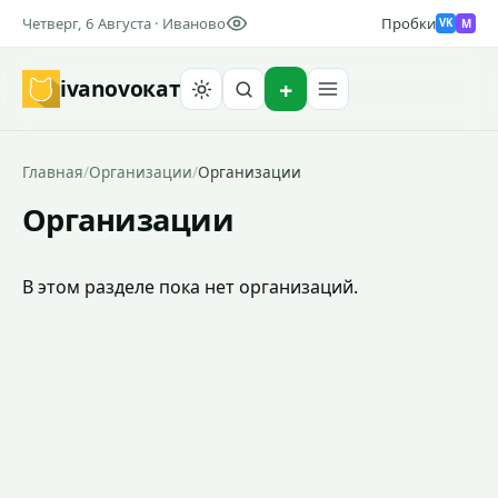
Четверг, 6 Августа · Иваново
Пробки
M
VK
ivanovo
кат
Найти
Главная
/
Организации
/
Организации
Организации
В этом разделе пока нет организаций.