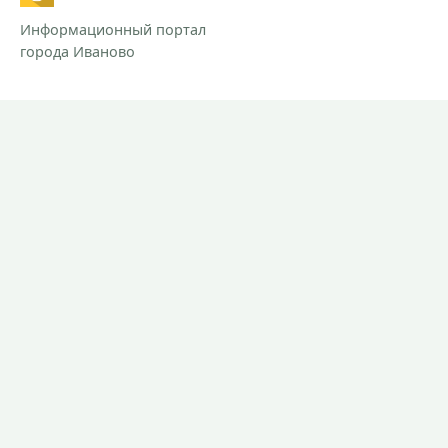
Информационный портал
города Иваново
РАЗДЕЛЫ
Новости
Контакты
Предложить новость
При использовании материалов сайта прямая ссылка на
Ivanovocat обязательна.
Согласие на обработку персональных данных.
Политика обработки персональных данных.
СМИ "Ivanovocat"
Зарегистрировано Роскомнадзором
ЭЛ № ФС 77-81284 от 30.06.2021
Учредитель – ООО "ИТБ"