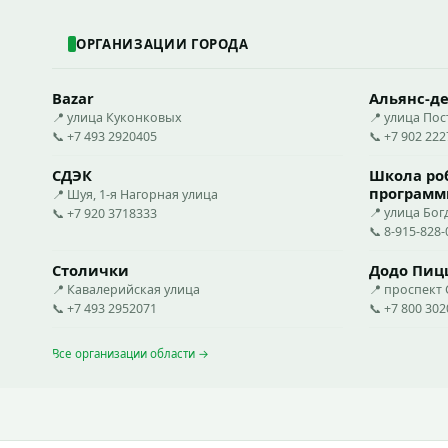
ОРГАНИЗАЦИИ ГОРОДА
Bazar
Альянс-д
📍 улица Куконковых
📍 улица По
📞 +7 493 2920405
📞 +7 902 22
СДЭК
Школа ро
программ
📍 Шуя, 1-я Нагорная улица
📍 улица Бог
📞 +7 920 3718333
📞 8-915-828-
Столички
Додо Пиц
📍 Кавалерийская улица
📍 проспект
📞 +7 493 2952071
📞 +7 800 30
Все организации области →