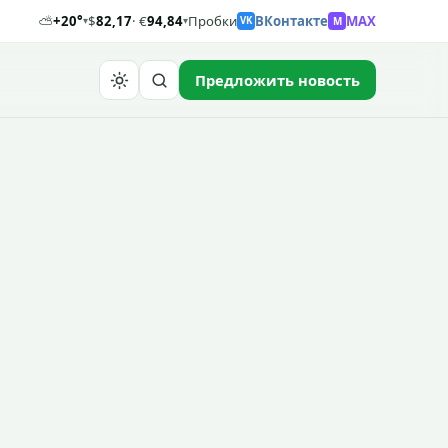
⛅
+20°
$
82,17
· €
94,84
Пробки
ВКонтакте
MAX
M
▾
▾
VK
Предложить новость
Найти