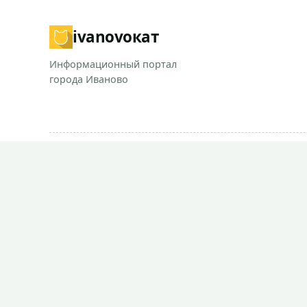
ivanovo
кат
Информационный портал
города Иваново
При использовании материалов сайта прямая ссылка на Iva
Согласие на обработку персональных данных.
Политика обработки персональных данных.
СМИ "Ivanovocat"
Зарегистрировано Роскомнадзором
ЭЛ № ФС 77-81284 от 30.06.2021
Учредитель – ООО "ИТБ"
Главный редактор – Переверзев В.Е.
Почта:
sales@ivanovocat.ru
© 2021–2026 Ivanovocat.ru - Иформационный портал го