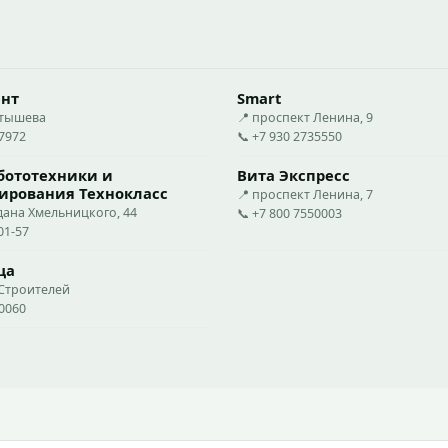
ент
Smart
стышева
📍 проспект Ленина, 9
27972
📞 +7 930 2735550
бототехники и
Вита Экспресс
ирования Технокласс
📍 проспект Ленина, 7
дана Хмельницкого, 44
📞 +7 800 7550003
01-57
ца
 Строителей
20060