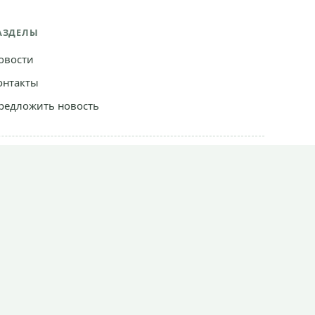
АЗДЕЛЫ
овости
онтакты
редложить новость
Создание сайта —
Uberweb.ru