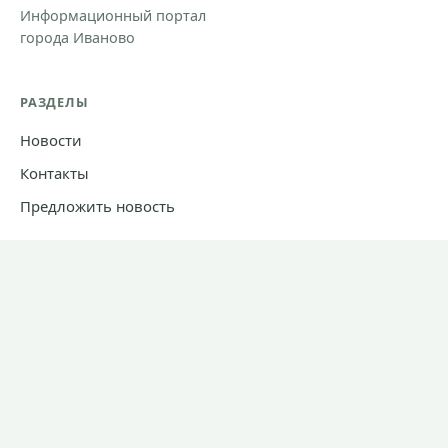
Информационный портал
города Иваново
РАЗДЕЛЫ
Новости
Контакты
Предложить новость
При использовании материалов сайта прямая ссылка на
Ivanovocat обязательна.
Согласие на обработку персональных данных.
Политика обработки персональных данных.
СМИ "Ivanovocat"
Зарегистрировано Роскомнадзором
ЭЛ № ФС 77-81284 от 30.06.2021
Учредитель – ООО "ИТБ"
Главный редактор – Переверзев В.Е.