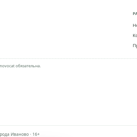
Р
Н
К
П
novocat обязательна.
рода Иваново · 16+