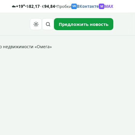
☁️
+19°
$
82,17
· €
94,84
Пробки
ВКонтакте
MAX
M
▾
▾
VK
Предложить новость
Найти
во недвижимости «Омега»