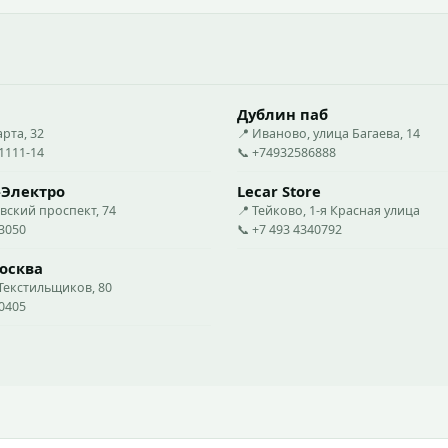
Дублин паб
арта, 32
📍 Иваново, улица Багаева, 14
31111-14
📞 +74932586888
-Электро
Lecar Store
вский проспект, 74
📍 Тейково, 1-я Красная улица
03050
📞 +7 493 4340792
осква
Текстильщиков, 80
00405