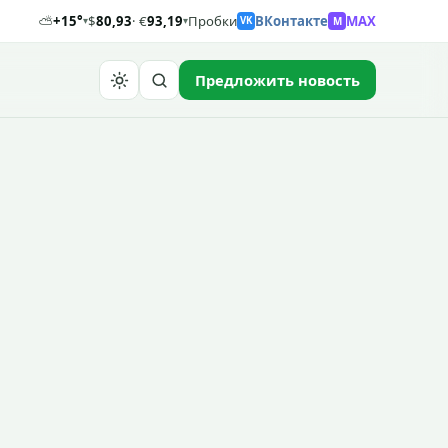
⛅
+15°
$
80,93
· €
93,19
Пробки
ВКонтакте
MAX
M
▾
▾
VK
Предложить новость
Найти