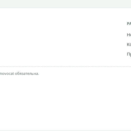
Р
Н
К
П
novocat обязательна.