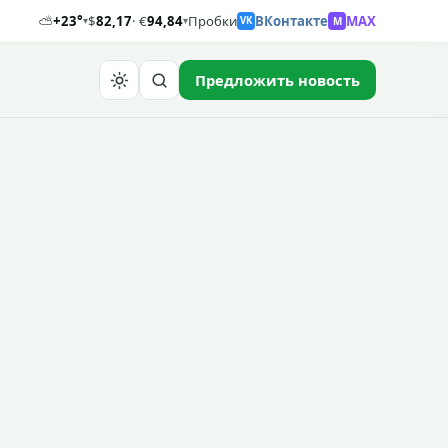
⛅
+23°
$
82,17
· €
94,84
Пробки
ВКонтакте
MAX
M
▾
▾
VK
Предложить новость
Найти