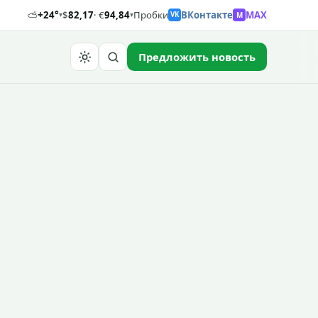
⛅
+24°
$
82,17
· €
94,84
Пробки
ВКонтакте
MAX
M
▾
▾
VK
Предложить новость
Найти