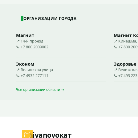
ОРГАНИЗАЦИИ ГОРОДА
Магнит
Магнит К
📍 14-й проезд
📍 Кинешма,
📞 +7 800 2009002
📞 +7 800 20
Эконом
Здоровье
📍 Велижская улица
📍 Велижска
📞 +7 4932 277111
📞 +7 493 22
Все организации области →
ivanovo
кат