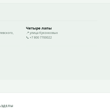
Четыре лапы
левского,
📍 улица Куконковых
📞 +7 800 7700022
АЗДЕЛЫ