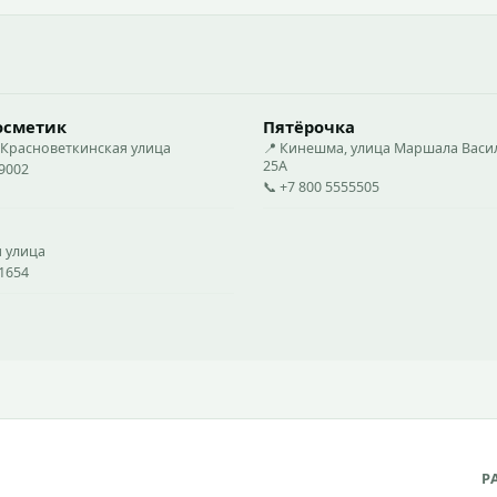
осметик
Пятёрочка
 Красноветкинская улица
📍 Кинешма, улица Маршала Васи
25А
09002
📞 +7 800 5555505
я улица
31654
Р