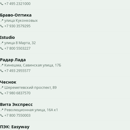
📞 +7 495 2321000
Браво-Оптика
📍 улица Куконковых
📞 +7 930 3579295
Istudio
📍 улица 8 Марта, 32
📞 +7 800 5503227
Радар Лада
📍 Кинешма, Савинская улица, 17Б
📞 +7 493 2955577
Чеснок
📍 Шереметевский проспект, 89
📞 +7 980 6837570
Вита Экспресс
📍 Революционная улица, 16А к1
📞 +7 800 7550003
ПЭК: Easyway