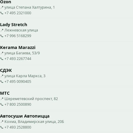
Ozon
📍 улица Степана Халтурина, 1
📞 +7 495 2321000
Lady Stretch
📍 Лежневская улица
📞 +7 996 5168299
Kerama Marazzi
📍 улица Багаева, 53/9
📞 +7 493 2267744
СДЭК
📍 улица Карла Маркса, 3
📞 +7 495 0090405
МТС
📍 Шереметевский проспект, 82
📞 +7 800 2500890
Автосуши Автопицца
📍 Кохма, Владимирская улица, 20Б
📞 +7 493 2528800