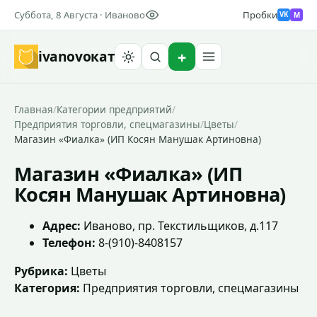
Суббота, 8 Августа · Иваново
Пробки
M
VK
ivanovo
кат
Найти
Главная
/
Категории предприятий
/
Предприятия торговли, спецмагазины
/
Цветы
/
Магазин «Фиалка» (ИП Косян Манушак Артиновна)
Магазин «Фиалка» (ИП
Косян Манушак Артиновна)
Адрес:
Иваново, пр. Текстильщиков, д.117
Телефон:
8-(910)-8408157
Рубрика:
Цветы
Категория:
Предприятия торговли, спецмагазины