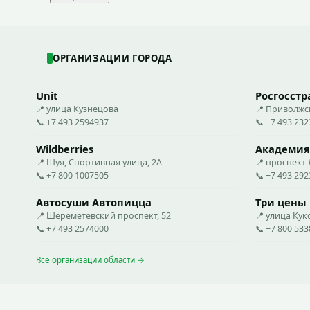
ОРГАНИЗАЦИИ ГОРОДА
Unit
Росгосстр
📍 улица Кузнецова
📍 Приволжс
📞 +7 493 2594937
📞 +7 493 23
Wildberries
Академия
📍 Шуя, Спортивная улица, 2А
📍 проспект 
📞 +7 800 1007505
📞 +7 493 29
Автосуши Автопицца
Три цены
📍 Шереметевский проспект, 52
📍 улица Ку
📞 +7 493 2574000
📞 +7 800 53
Все организации области →