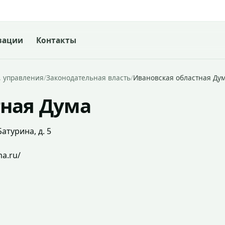
зации
Контакты
, управления
/
Законодательная власть
/
Ивановская областная Ду
тная Дума
атурина, д. 5
a.ru/