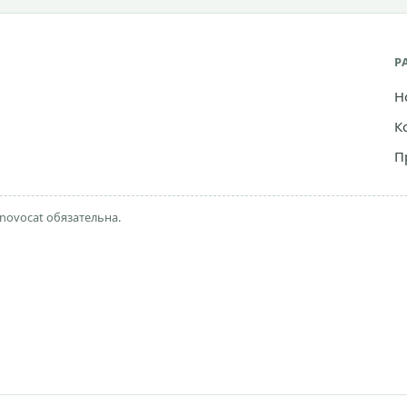
Р
Н
К
П
novocat обязательна.