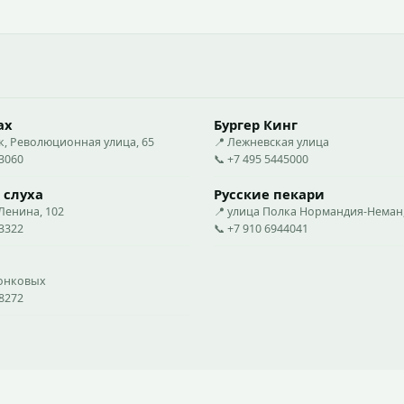
ах
Бургер Кинг
к, Революционная улица, 65
📍 Лежневская улица
23060
📞 +7 495 5445000
 слуха
Русские пекари
Ленина, 102
📍 улица Полка Нормандия-Неман,
23322
📞 +7 910 6944041
конковых
38272