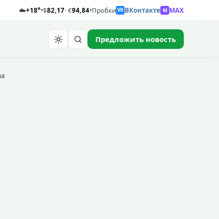
☁️
+18°
$
82,17
· €
94,84
Пробки
ВКонтакте
MAX
M
▾
▾
VK
Предложить новость
Найти
ма