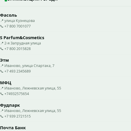
Фасоль
📍 улица Кузнецова
📞 +7 800 7001077
S Parfum&Cosmetics
📍 2-я Запрудная улица
📞 +7 800 2015828
Этм
📍 Иваново, улица Спартака, 7
📞 +7 493 2345689
МФЦ
📍 Иваново, Лежневская улица, 55
📞 +74932575654
Фудпарк
📍 Иваново, Лежневская улица, 55
📞 +7 939 2721515
Почта Банк