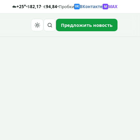
☁️
+25°
$
82,17
· €
94,84
Пробки
ВКонтакте
MAX
M
▾
▾
VK
Предложить новость
Найти