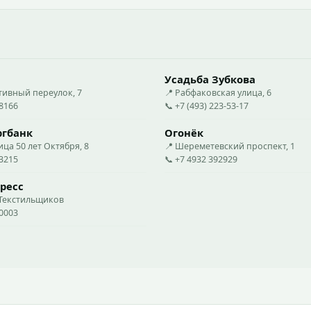
Усадьба Зубкова
тивный переулок, 7
📍 Рабфаковская улица, 6
88166
📞 +7 (493) 223-53-17
ргбанк
Огонёк
ица 50 лет Октября, 8
📍 Шереметевский проспект, 1
73215
📞 +7 4932 392929
ресс
 Текстильщиков
50003