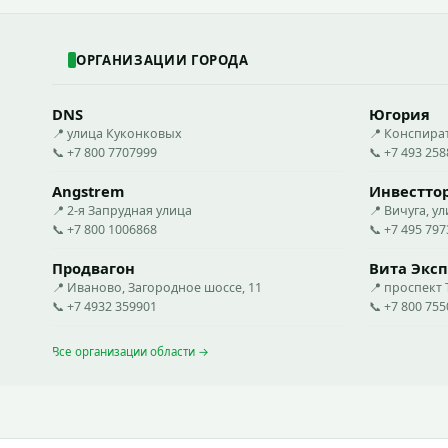
ОРГАНИЗАЦИИ ГОРОДА
DNS
Югория
📍 улица Куконковых
📍 Конспира
📞 +7 800 7707999
📞 +7 493 25
Angstrem
Инвестто
📍 2-я Запрудная улица
📍 Вичуга, ул
📞 +7 800 1006868
📞 +7 495 79
Продвагон
Вита Эксп
📍 Иваново, Загородное шоссе, 11
📍 проспект
📞 +7 4932 359901
📞 +7 800 75
Все организации области →