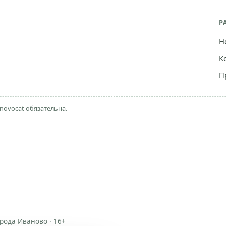
Р
Н
К
П
novocat обязательна.
рода Иваново · 16+