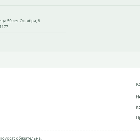
ица 50 лет Октября, 8
21177
Р
Н
К
П
novocat обязательна.