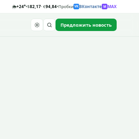
🌦️
+24°
$
82,17
· €
94,84
Пробки
ВКонтакте
MAX
M
▾
▾
VK
Предложить новость
Найти