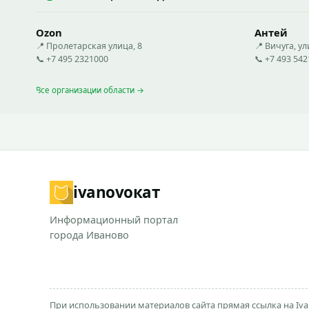
Ozon
Антей
📍 Пролетарская улица, 8
📍 Вичуга, ул
📞 +7 495 2321000
📞 +7 493 54
Все организации области →
ivanovo
кат
Информационный портал
города Иваново
При использовании материалов сайта прямая ссылка на Iva