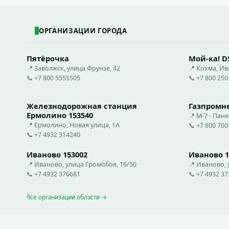
ОРГАНИЗАЦИИ ГОРОДА
Пятёрочка
Мой-ка! D
📍 Заволжск, улица Фрунзе, 42
📍 Кохма, И
📞 +7 800 5555505
📞 +7 800 25
Железнодорожная станция
Газпромн
Ермолино 153540
📍 М-7 - Пан
📍 Ермолино, Новая улица, 1А
📞 +7 800 70
📞 +7 4932 314240
Иваново 153002
Иваново 1
📍 Иваново, улица Громобоя, 16/50
📍 Иваново, 
📞 +7 4932 376681
📞 +7 4932 3
Все организации области →