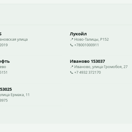
S
Лукойл
вановская улица
📍 Ново-Талицы, Р152
02019
📞 +78001000911
ефть
Иваново 153037
еево
📍 Иваново, улица Громобоя, 27
05151
📞 +7 4932 372170
53025
улица Ермака, 11
73975