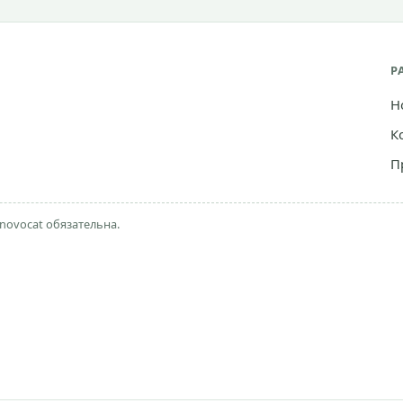
Р
Н
К
П
novocat обязательна.