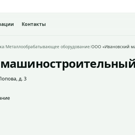
зации
Контакты
ка
/
Металлообрабатывающее оборудование
/
ООО «Ивановский м
 машиностроительный
опова, д. 3
ание