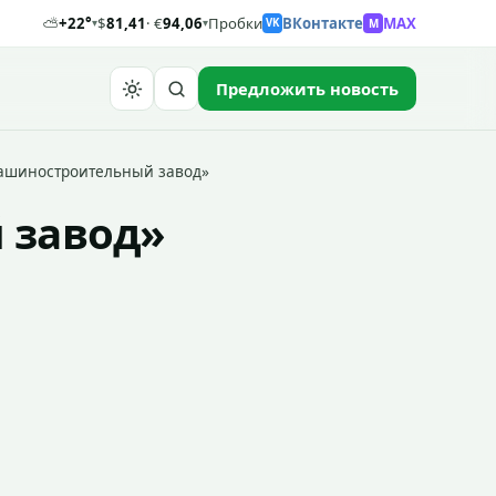
⛅
+22°
$
81,41
· €
94,06
Пробки
ВКонтакте
MAX
M
▾
▾
VK
Предложить новость
Найти
ашиностроительный завод»
 завод»