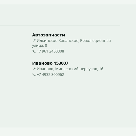
Автозапчасти
📍 Ильинское-Хованское, Революционная
улица, 8
📞 +7 961 2450308
Иваново 153007
📍 Иваново, Минеевский переулок, 16
📞 +7 4932 300962