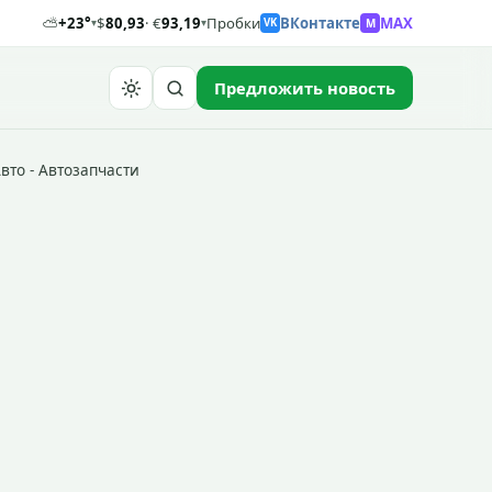
⛅
+23°
$
80,93
· €
93,19
Пробки
ВКонтакте
MAX
M
▾
▾
VK
Предложить новость
Найти
вто - Автозапчасти