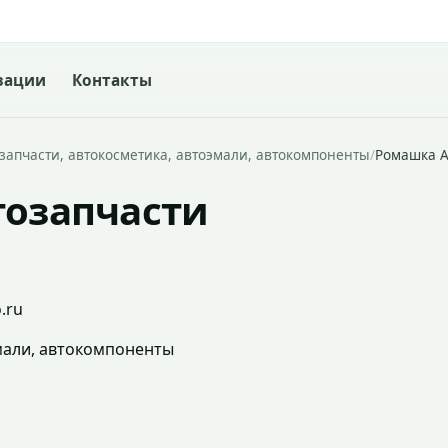
зации
Контакты
запчасти, автокосметика, автоэмали, автокомпоненты
/
Ромашка А
тозапчасти
.ru
мали, автокомпоненты