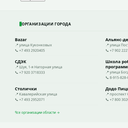
ОРГАНИЗАЦИИ ГОРОДА
Bazar
Альянс-д
📍 улица Куконковых
📍 улица По
📞 +7 493 2920405
📞 +7 902 22
СДЭК
Школа ро
программ
📍 Шуя, 1-я Нагорная улица
📍 улица Бог
📞 +7 920 3718333
📞 8-915-828-
Столички
Додо Пиц
📍 Кавалерийская улица
📍 проспект
📞 +7 493 2952071
📞 +7 800 30
Все организации области →