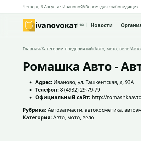
Четверг, 6 Августа · Иваново
Версия для слабовидящих
ivanovo
кат
Новости
Органи
16+
Главная
/
Категории предприятий
/
Авто, мото, вело
/
Авто
Ромашка Авто - Ав
Адрес:
Иваново, ул. Ташкентская, д. 93А
Телефон:
8 (4932) 29-79-79
Официальный сайт:
http://romashkaavto
Рубрика:
Автозапчасти, автокосметика, автоэ
Категория:
Авто, мото, вело