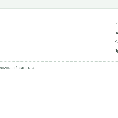
Р
Н
К
П
novocat обязательна.