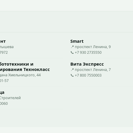
ент
Smart
стышева
📍 проспект Ленина, 9
27972
📞 +7 930 2735550
бототехники и
Вита Экспресс
ирования Технокласс
📍 проспект Ленина, 7
дана Хмельницкого, 44
📞 +7 800 7550003
01-57
ца
 Строителей
20060