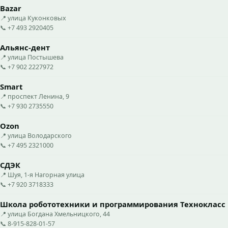
Bazar
📍 улица Куконковых
📞 +7 493 2920405
Альянс-дент
📍 улица Постышева
📞 +7 902 2227972
Smart
📍 проспект Ленина, 9
📞 +7 930 2735550
Ozon
📍 улица Володарского
📞 +7 495 2321000
СДЭК
📍 Шуя, 1-я Нагорная улица
📞 +7 920 3718333
Школа робототехники и программирования Технокласс
📍 улица Богдана Хмельницкого, 44
📞 8-915-828-01-57