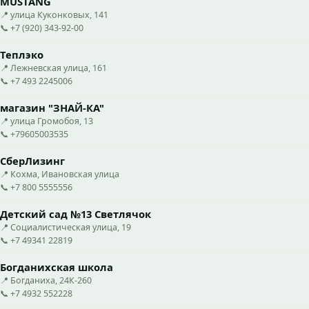
MUSTANG
📍 улица Куконковых, 141
📞 +7 (920) 343-92-00
Теплэко
📍 Лежневская улица, 161
📞 +7 493 2245006
магазин "ЗНАЙ-КА"
📍 улица Громобоя, 13
📞 +79605003535
СберЛизинг
📍 Кохма, Ивановская улица
📞 +7 800 5555556
Детский сад №13 Светлячок
📍 Социалистическая улица, 19
📞 +7 49341 22819
Богданихская школа
📍 Богданиха, 24К-260
📞 +7 4932 552228