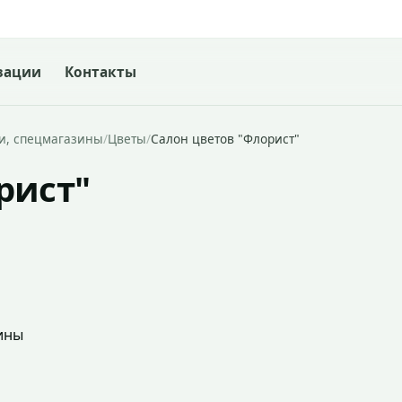
зации
Контакты
и, спецмагазины
/
Цветы
/
Салон цветов "Флорист"
рист"
ины