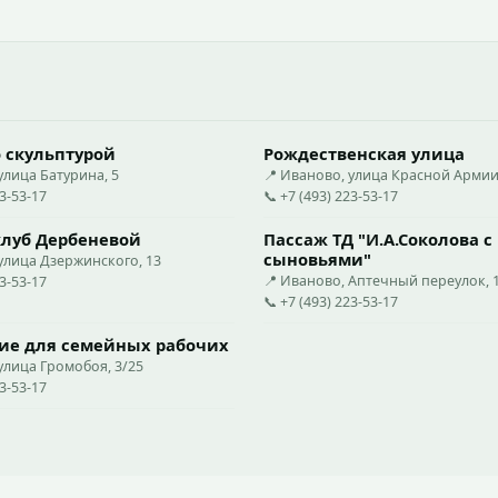
 скульптурой
Рождественская улица
улица Батурина, 5
📍 Иваново, улица Красной Армии,
23-53-17
📞 +7 (493) 223-53-17
луб Дербеневой
Пассаж ТД "И.А.Соколова с
сыновьями"
улица Дзержинского, 13
📍 Иваново, Аптечный переулок, 
23-53-17
📞 +7 (493) 223-53-17
е для семейных рабочих
улица Громобоя, 3/25
23-53-17