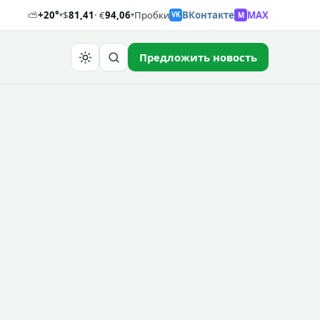
⛅
+20°
$
81,41
· €
94,06
Пробки
ВКонтакте
MAX
M
▾
▾
VK
Предложить новость
Найти