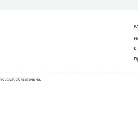
Р
Н
К
П
novocat обязательна.