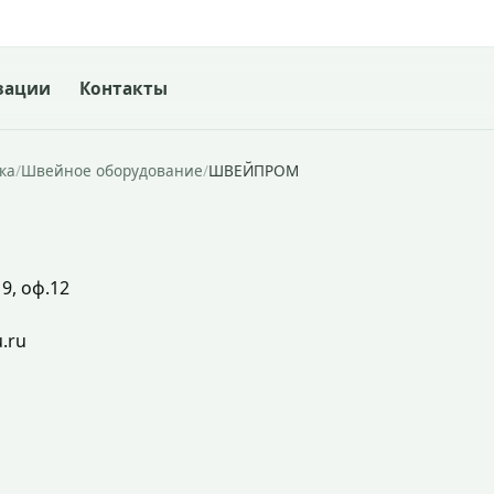
зации
Контакты
ка
/
Швейное оборудование
/
ШВЕЙПРОМ
9, оф.12
.ru