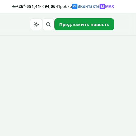
☁️
+26°
$
81,41
· €
94,06
Пробки
ВКонтакте
MAX
M
▾
▾
VK
Предложить новость
Найти