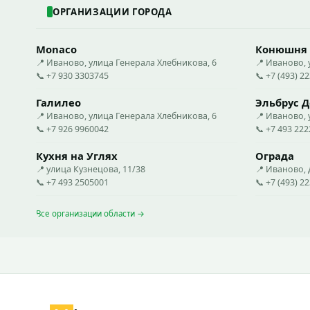
ОРГАНИЗАЦИИ ГОРОДА
Monaco
Конюшня
📍 Иваново, улица Генерала Хлебникова, 6
📍 Иваново, 
📞 +7 930 3303745
📞 +7 (493) 2
Галилео
Эльбрус Д
📍 Иваново, улица Генерала Хлебникова, 6
📍 Иваново, 
📞 +7 926 9960042
📞 +7 493 22
Кухня на Углях
Ограда
📍 улица Кузнецова, 11/38
📍 Иваново, 
📞 +7 493 2505001
📞 +7 (493) 2
Все организации области →