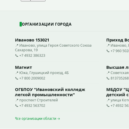
ОРГАНИЗАЦИИ ГОРОДА
Иваново 153021
Приход В
📍 Иваново, улица Героя Советского Союза
📍 Иваново, 
Сахарова, 19
📞 +7 960 50
📞 +7 4932 386323
Магнит
Высшая л
📍 Южа, Глушицкий проезд, 4Б
📍 Советская
📞 +7 800 2009002
📞 813735268
ОГБПОУ "Ивановский колледж
МБДОУ "Це
легкой промышленности"
детский с
📍 проспект Строителей
📍 улица Кот
📞 +7 4932 563702
📞 +7 4932 5
Все организации области →