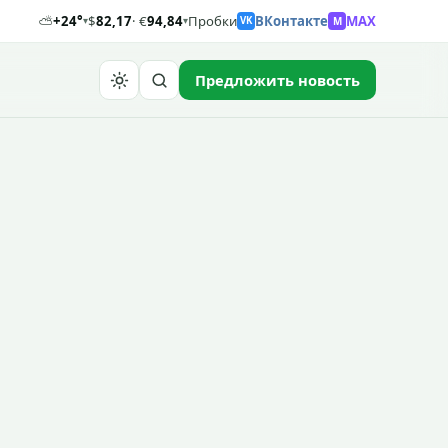
⛅
+24°
$
82,17
· €
94,84
Пробки
ВКонтакте
MAX
M
▾
▾
VK
Предложить новость
Найти