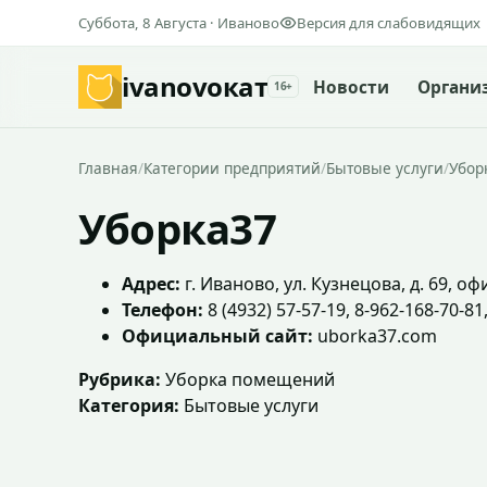
Суббота, 8 Августа · Иваново
Версия для слабовидящих
ivanovo
кат
Новости
Органи
16+
Главная
/
Категории предприятий
/
Бытовые услуги
/
Убор
Уборка37
Адрес:
г. Иваново, ул. Кузнецова, д. 69, оф
Телефон:
8 (4932) 57-57-19, 8-962-168-70-81
Официальный сайт:
uborka37.com
Рубрика:
Уборка помещений
Категория:
Бытовые услуги