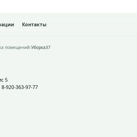
зации
Контакты
ка помещений
/
Уборка37
ис 5
, 8-920-363-97-77