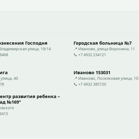
ознесения Господня
Городская больница №7
Владимирская улица, 19/14
📍 Иваново, улица Воронина, 11
28468
📞 +7 4932 234121
ига
Иваново 153031
 улица, 40
📍 Иваново, Поселковая улица, 10
78
📞 +7 4932 385720
нтр развития ребенка –
ад №169"
овского
63415