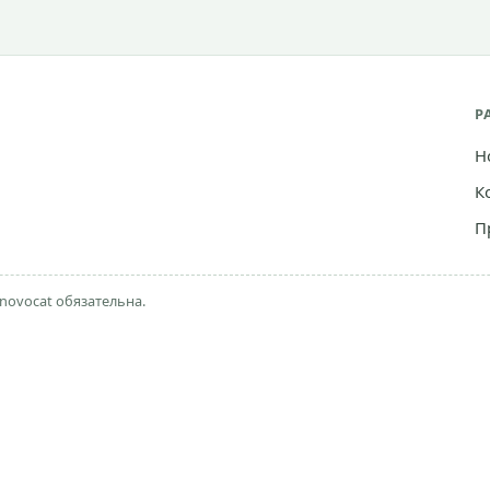
Р
Н
К
П
novocat обязательна.