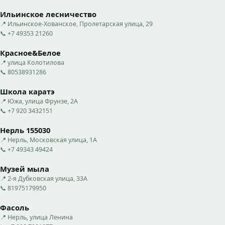
Ильинское лесничество
📍 Ильинское-Хованское, Пролетарская улица, 29
📞 +7 49353 21260
Красное&Белое
📍 улица Колотилова
📞 80538931286
Школа каратэ
📍 Южа, улица Фрунзе, 2А
📞 +7 920 3432151
Нерль 155030
📍 Нерль, Московская улица, 1А
📞 +7 49343 49424
Музей мыла
📍 2-я Дубковская улица, 33А
📞 81975179950
Фасоль
📍 Нерль, улица Ленина