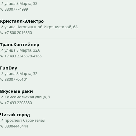
📍 улица 8 Марта, 32
📞 88007774999
Кристалл-Электро
📍 улица Наговицыной-Икрянистовой, 6А
📞 +7 800 2016850
ТрансКонтейнер
📍 улица 8 Марта, 32А
📞 +7 493 2345878-4165
FunDay
📍 улица 8 Марта, 32
📞 88007700101
Вкусные раки
📍 Комсомольская улица, 8
📞 +7 493 2208880
Читай-город
📍 проспект Строителей
📞 88004448444