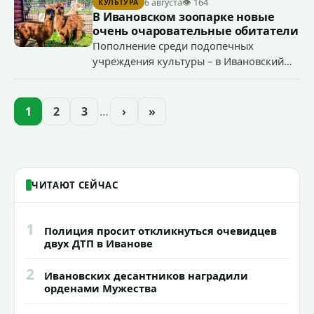
6 августа
👁 164
КУЛЬТУРА
«Водоканал.
В Ивановском зоопарке новые
очень очаровательные обитатели
Пополнение среди подопечных
учреждения культуры – в Ивановский
зоопарк приехали еще две альпаки из
Ленинградской и Новгородской
областей (самцу - 6 месяцев, самочке —
1
2
3
…
›
»
годик).
ЧИТАЮТ СЕЙЧАС
1
Полиция просит откликнуться очевидцев
двух ДТП в Иванове
2
Ивановских десантников наградили
орденами Мужества