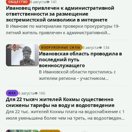
6 августа
👁 141
ОБЩЕСТВО
Ивановец привлечен к административной
ответственности за размещение
экстремистской символики в интернете
В Иванове по материалам проверки прокуратуры 19-
летний житель привлечен к административной
ответственности по ч. 1 ст. 20.3 КоАП РФ (публичное
демонстрирование символики экстремистской
6 августа
👁 134
ВООРУЖЕННЫЕ СИЛЫ
организации, если эти действия не содержат признаков
Ивановская область проводила в
уголовно наказуемого деяния) за размещение
последний путь
экстремистской символики в сети Интернет.
военнослужащего
В Ивановской области простились с
жителем региона – участником
специальной военной операции
Антоном Тумановым.
6 августа
👁 160
ЖКХ
Для 22 тысяч жителей Кохмы существенно
снижены тарифы на воду и водоотведение
Для 22 тыс. жителей Кохмы плата на водоснабжение с 1
июля уменьшена более чем на треть, на водоотведение
- более чем на 40%, что стало возможным благодаря
началу работы в городе областного предприятия