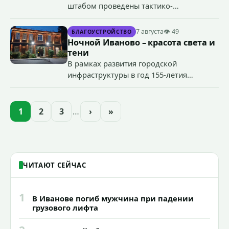
штабом проведены тактико-
специальные учения по пресечению
террористического акта на объекте
7 августа
👁 49
БЛАГОУСТРОЙСТВО
органов государственной власти.
Ночной Иваново – красота света и
«Гроза-2026».
тени
В рамках развития городской
инфраструктуры в год 155-летия
Иванова приступили городские власти
приступили к реализации масштабного
проекта подсветки исторических
1
2
3
…
›
»
зданий, достопримечательностей и
знаковых мест.
ЧИТАЮТ СЕЙЧАС
1
В Иванове погиб мужчина при падении
грузового лифта