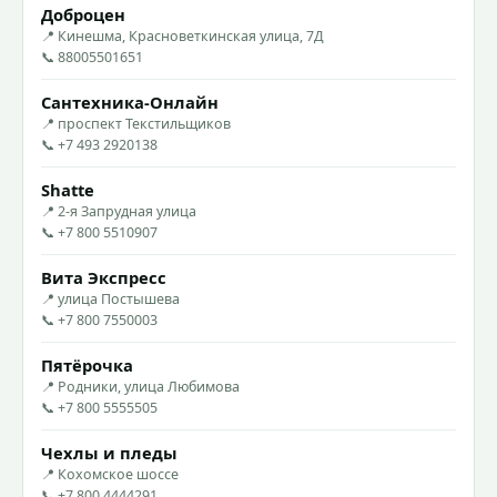
Доброцен
📍 Кинешма, Красноветкинская улица, 7Д
📞 88005501651
Сантехника-Онлайн
📍 проспект Текстильщиков
📞 +7 493 2920138
Shatte
📍 2-я Запрудная улица
📞 +7 800 5510907
Вита Экспресс
📍 улица Постышева
📞 +7 800 7550003
Пятёрочка
📍 Родники, улица Любимова
📞 +7 800 5555505
Чехлы и пледы
📍 Кохомское шоссе
📞 +7 800 4444291