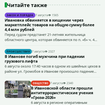
Читайте также
7 августа
👁 1565
ЗАКОН И ПОРЯДОК
Ивановка обвиняется в хищении через
маркетплейс товаров на общую сумму более
4,4 млн рублей
Перед судом предстанет 21-летняя жительница
областного центра, которая обвиняется по п. «б» ч. 4
ст.158 УК РФ (кража) - в хищении товаров на общую
сумму более 4,4 млн рублей через маркетплейс.
7 августа
👁 2327
ПРОИСШЕСТВИЯ
В Иванове погиб мужчина при падении
грузового лифта
6 августа около 17:40 часов в одном из швейных цехов в
районе ул. Громобоя в Иванове произошло падение
грузового лифта в районе 3-го этажа.
7 августа
👁 2340
ОБЩЕСТВО
В Ивановской области прошли
антитеррористические учения
«Гроза-2026»
6 августа в регионе оперативным