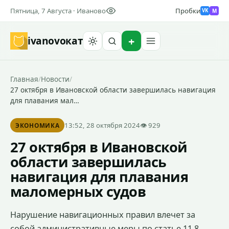
Пятница, 7 Августа · Иваново
Пробки
M
VK
ivanovo
кат
Найти
Главная
/
Новости
/
27 октября в Ивановской области завершилась навигация
для плавания мал…
13:52, 28 октября 2024
👁 929
ЭКОНОМИКА
27 октября в Ивановской
области завершилась
навигация для плавания
маломерных судов
Нарушение навигационных правил влечет за
собой административные меры по статье 11.8