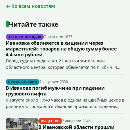
← Ко всем новостям
Читайте также
7 августа
👁 1637
ЗАКОН И ПОРЯДОК
Ивановка обвиняется в хищении через
маркетплейс товаров на общую сумму более
4,4 млн рублей
Перед судом предстанет 21-летняя жительница
областного центра, которая обвиняется по п. «б» ч. 4
ст.158 УК РФ (кража) - в хищении товаров на общую
сумму более 4,4 млн рублей через маркетплейс.
7 августа
👁 2330
ПРОИСШЕСТВИЯ
В Иванове погиб мужчина при падении
грузового лифта
6 августа около 17:40 часов в одном из швейных цехов в
районе ул. Громобоя в Иванове произошло падение
грузового лифта в районе 3-го этажа.
7 августа
👁 2346
ОБЩЕСТВО
В Ивановской области прошли