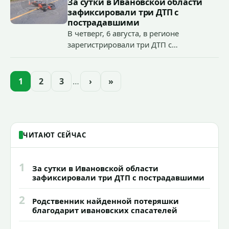
За сутки в Ивановской области
зафиксировали три ДТП с
пострадавшими
В четверг, 6 августа, в регионе
зарегистрировали три ДТП с
пострадавшими: в Иванове два
происшествия, в которых травмированы
автомобилистка и 17-летний подросток
1
2
3
…
›
»
на электровелосипеде, в Фурманове в
одном ДТП доставлен в больницу
нетрезвый мотоциклист.
ЧИТАЮТ СЕЙЧАС
1
За сутки в Ивановской области
зафиксировали три ДТП с пострадавшими
2
Родственник найденной потеряшки
благодарит ивановских спасателей