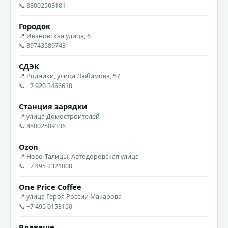
📞 88002503181
Городок
📍 Ивановская улица, 6
📞 89743589743
СДЭК
📍 Родники, улица Любимова, 57
📞 +7 920 3466610
Станция зарядки
📍 улица Домостроителей
📞 88002509336
Ozon
📍 Ново-Талицы, Автодоровская улица
📞 +7 495 2321000
One Price Coffee
📍 улица Героя России Макарова
📞 +7 495 0153150
Влаваше