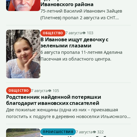
Ивановского района
75-летний Василий Иванович Зайцев
(Плетнев) пропал 2 августа из СНТ
Надежда-Д в Ивановском районе.
7 августа
👁 103
ОБЩЕСТВО
В Иванове ищут девочку с
зелеными глазами
6 августа пропала 11-летняя Аделина
Пасечная из областного центра.
7 августа
👁 105
ОБЩЕСТВО
Родственник найденной потеряшки
благодарит ивановских спасателей
Две пожилые женщины (одна из них – приехавшая
погостить к подруге в деревню новоселки Ильиснкого
района из Ярославля Лидия Александровна)
отправились в лес по грибы и ягоды.
7 августа
👁 322
ПРОИСШЕСТВИЯ