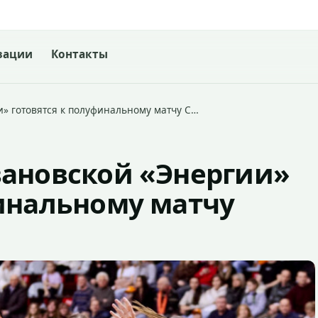
зации
Контакты
и» готовятся к полуфинальному матчу С…
вановской «Энергии»
инальному матчу