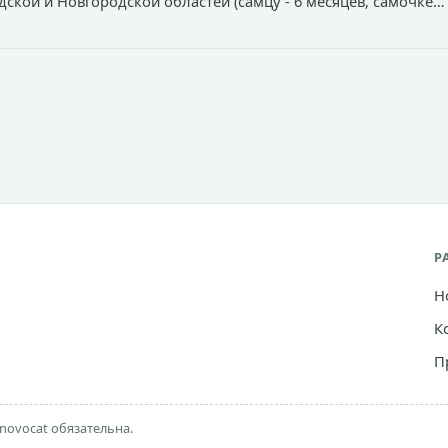
дской и Новгородской областей (самцу - 6 месяцев, самочке
Р
Н
К
П
novocat обязательна.