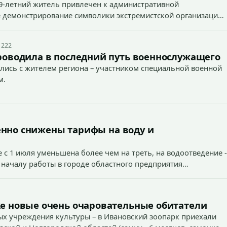
9-летний житель привлечен к административной
ное демонстрирование символики экстремистской организации,
 наказуемого деяния) за размещение экстремистской
 222
роводила в последний путь военнослужащего
лись с жителем региона – участником специальной военной
м.
енно снижены тарифы на воду и
 с 1 июля уменьшена более чем на треть, на водоотведение -
 началу работы в городе областного предприятия
е новые очень очаровательные обитатели
х учреждения культуры – в Ивановский зоопарк приехали