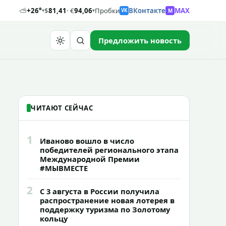
⛅
+26°
$
81,41
· €
94,06
Пробки
ВКонтакте
MAX
M
▾
▾
VK
Предложить новость
Найти
ЧИТАЮТ СЕЙЧАС
1
Иваново вошло в число
победителей регионального этапа
Международной Премии
#МЫВМЕСТЕ
2
С 3 августа в России получила
распространение новая лотерея в
поддержку туризма по Золотому
кольцу