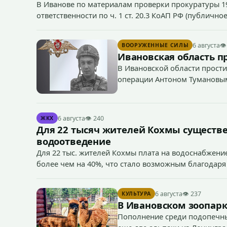
В Иванове по материалам проверки прокуратуры 1
ответственности по ч. 1 ст. 20.3 КоАП РФ (публич
если эти действия не содержат признаков уголовно
символики в сети Интернет.
6 августа
👁
ВООРУЖЕННЫЕ СИЛЫ
Ивановская область п
В Ивановской области прости
операции Антоном Тумановы
6 августа
👁 240
ЖКХ
Для 22 тысяч жителей Кохмы существ
водоотведение
Для 22 тыс. жителей Кохмы плата на водоснабжение
более чем на 40%, что стало возможным благодаря
«Водоканал.
6 августа
👁 237
КУЛЬТУРА
В Ивановском зоопарк
Пополнение среди подопечны