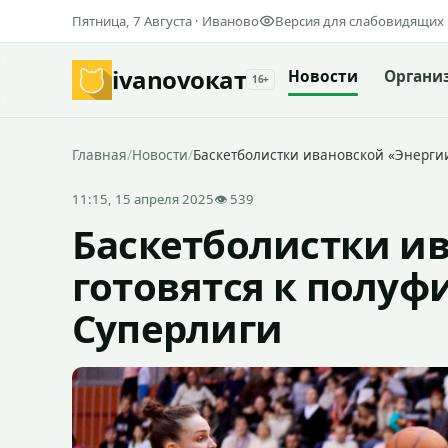
Пятница, 7 Августа · Иваново
Версия для слабовидящих
ivanovo
кат
Новости
Органи
16+
Главная
/
Новости
/
Баскетболистки ивановской «Энерги
11:15, 15 апреля 2025
👁 539
Баскетболистки и
готовятся к полуф
Суперлиги