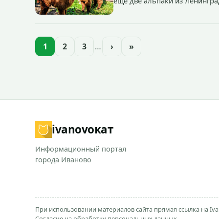
еще две альпаки из Ленингра
— годик).
1
2
3
…
›
»
ivanovo
кат
Информационный портал
города Иваново
При использовании материалов сайта прямая ссылка на Iva
Согласие на обработку персональных данных.