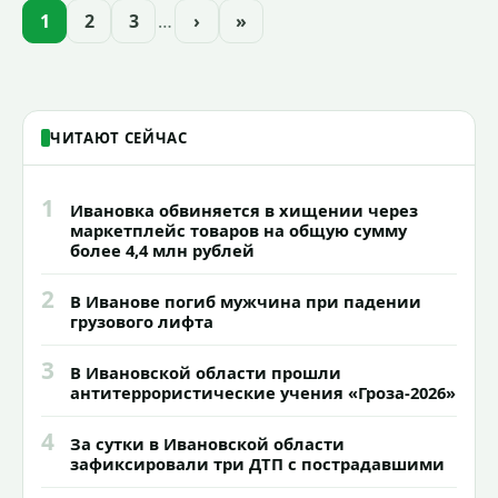
проекта подсветки исторических
1
2
3
…
›
»
зданий, достопримечательностей и
знаковых мест.
ЧИТАЮТ СЕЙЧАС
1
Ивановка обвиняется в хищении через
маркетплейс товаров на общую сумму
более 4,4 млн рублей
2
В Иванове погиб мужчина при падении
грузового лифта
3
В Ивановской области прошли
антитеррористические учения «Гроза-2026»
4
За сутки в Ивановской области
зафиксировали три ДТП с пострадавшими