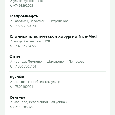
📍 улица Куконковых
📞 +74932920631
Газпромнефть
📍 Заволжск, Заволжск — Островское
📞 +7 800 7005151
Клиника пластической хирургии Nice-Med
📍 улица Куконковых, 128
📞 +7 4932 224722
Опти
📍 Чернцы, Лежнево — Шилыково — Пелгусово
📞 +7 800 7005151
Лукойл
📍 Большая Воробьёвская улица
📞 +78001000911
Кенгуру
📍 Иваново, Революционная улица, 8
📞 82115285379