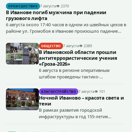
сумму более 4,4 млн рублей через маркетплейс.
7 августа
👁 2370
ПРОИСШЕСТВИЯ
В Иванове погиб мужчина при падении
грузового лифта
6 августа около 17:40 часов в одном из швейных цехов в
районе ул. Громобоя в Иванове произошло падение
грузового лифта в районе 3-го этажа.
7 августа
👁 2389
ОБЩЕСТВО
В Ивановской области прошли
антитеррористические учения
«Гроза-2026»
6 августа в регионе оперативным
штабом проведены тактико-
специальные учения по пресечению
террористического акта на объекте
7 августа
👁 101
БЛАГОУСТРОЙСТВО
органов государственной власти.
Ночной Иваново – красота света и
«Гроза-2026».
тени
В рамках развития городской
инфраструктуры в год 155-летия
Иванова приступили городские власти
приступили к реализации масштабного