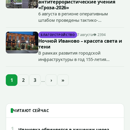
антитеррористические учения
«Гроза-2026»
6 августа в регионе оперативным
штабом проведены тактико-
специальные учения по пресечению
террористического акта на объекте
7 августа
👁 2394
БЛАГОУСТРОЙСТВО
органов государственной власти.
Ночной Иваново – красота света и
«Гроза-2026».
тени
В рамках развития городской
инфраструктуры в год 155-летия
Иванова приступили городские власти
приступили к реализации масштабного
проекта подсветки исторических
1
2
3
…
›
»
зданий, достопримечательностей и
знаковых мест.
ЧИТАЮТ СЕЙЧАС
1
Ивановка обвиняется в хищении через