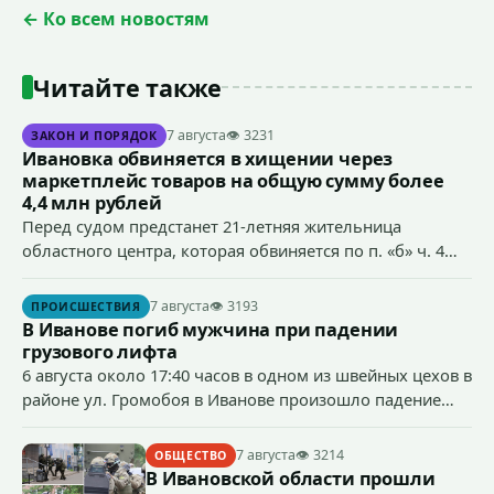
← Ко всем новостям
Читайте также
7 августа
👁 3231
ЗАКОН И ПОРЯДОК
Ивановка обвиняется в хищении через
маркетплейс товаров на общую сумму более
4,4 млн рублей
Перед судом предстанет 21-летняя жительница
областного центра, которая обвиняется по п. «б» ч. 4
ст.158 УК РФ (кража) - в хищении товаров на общую
сумму более 4,4 млн рублей через маркетплейс.
7 августа
👁 3193
ПРОИСШЕСТВИЯ
В Иванове погиб мужчина при падении
грузового лифта
6 августа около 17:40 часов в одном из швейных цехов в
районе ул. Громобоя в Иванове произошло падение
грузового лифта в районе 3-го этажа.
7 августа
👁 3214
ОБЩЕСТВО
В Ивановской области прошли