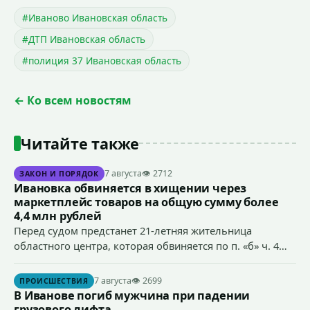
#Иваново Ивановская область
#ДТП Ивановская область
#полиция 37 Ивановская область
← Ко всем новостям
Читайте также
7 августа
👁 2712
ЗАКОН И ПОРЯДОК
Ивановка обвиняется в хищении через
маркетплейс товаров на общую сумму более
4,4 млн рублей
Перед судом предстанет 21-летняя жительница
областного центра, которая обвиняется по п. «б» ч. 4
ст.158 УК РФ (кража) - в хищении товаров на общую
сумму более 4,4 млн рублей через маркетплейс.
7 августа
👁 2699
ПРОИСШЕСТВИЯ
В Иванове погиб мужчина при падении
грузового лифта