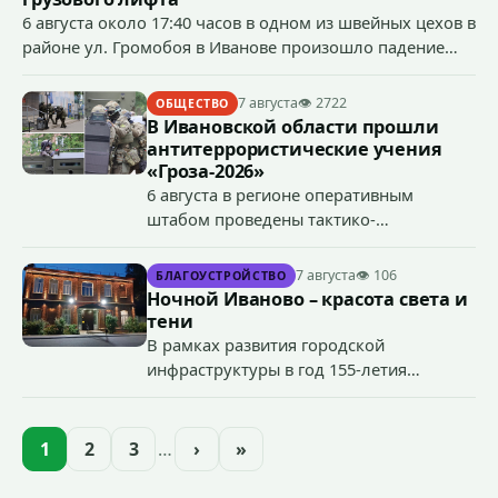
6 августа около 17:40 часов в одном из швейных цехов в
районе ул. Громобоя в Иванове произошло падение
грузового лифта в районе 3-го этажа.
7 августа
👁 2722
ОБЩЕСТВО
В Ивановской области прошли
антитеррористические учения
«Гроза-2026»
6 августа в регионе оперативным
штабом проведены тактико-
специальные учения по пресечению
террористического акта на объекте
7 августа
👁 106
БЛАГОУСТРОЙСТВО
органов государственной власти.
Ночной Иваново – красота света и
«Гроза-2026».
тени
В рамках развития городской
инфраструктуры в год 155-летия
Иванова приступили городские власти
приступили к реализации масштабного
проекта подсветки исторических
1
2
3
…
›
»
зданий, достопримечательностей и
знаковых мест.